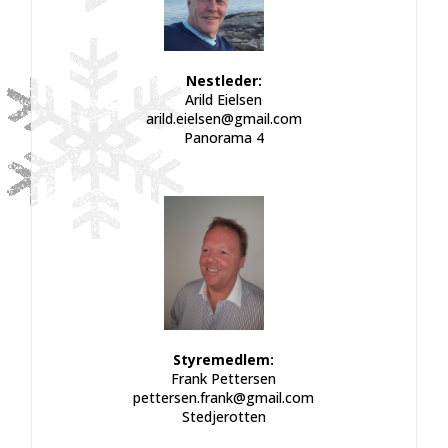
Nestleder:
Arild Eielsen
arild.eielsen@gmail.com
Panorama 4
Styremedlem:
Frank Pettersen
pettersen.frank@gmail.com
Stedjerotten